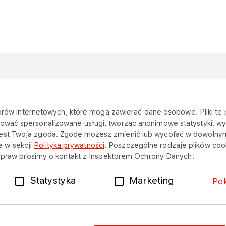
NA SKRÓTY
Przetargi
katorów internetowych, które mogą zawierać dane osobowe. Pliki t
ować spersonalizowane usługi, tworząc anonimowe statystyki, wyś
jest Twoja zgoda. Zgodę możesz zmienić lub wycofać w dowolny
Formy rozliczenia
 w sekcji
Polityka prywatności
. Poszczególne rodzaje plików cook
ch praw prosimy o kontakt z Inspektorem Ochrony Danych.
Dokumenty i certyfikaty
Statystyka
Marketing
Po