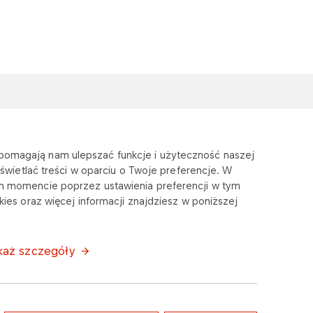
O FIRMIE
Terminale Gazu
e pomagają nam ulepszać funkcje i użyteczność naszej
Płynnego
wietlać treści w oparciu o Twoje preferencje. W
m momencie poprzez ustawienia preferencji w tym
ies oraz więcej informacji znajdziesz w poniższej
Aktualności
każ szczegóły