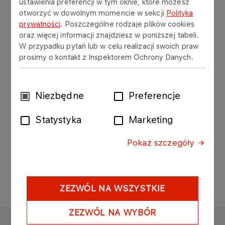
ustawienia preferencji w tym oknie, które możesz
Bożena Osmańska
otworzyć w dowolnym momencie w sekcji
Polityka
e-mail:
RODO-ORLENPALIWA@orlen.pl
prywatności
. Poszczególne rodzaje plików cookies
tel.: (24) 201 04 42
oraz więcej informacji znajdziesz w poniższej tabeli.
W przypadku pytań lub w celu realizacji swoich praw
Kontakt jest możliwy również za pośrednictwem
prosimy o kontakt z Inspektorem Ochrony Danych.
poczty tradycyjnej:
ORLEN Paliwa sp. z o. o. Widełka 869 Widełka 36-
145,
Wybór
Niezbędne
Preferencje
Adres do korespondencji: ORLEN Paliwa sp. z o.
zgody
o. ul. Zglenickiego 44, 09-411 Płock z dopiskiem –
Statystyka
Marketing
dane osobowe
Pokaż szczegóły
Klauzula informacyjna
ZEZWÓL NA WSZYSTKIE
ZEZWÓL NA WYBÓR