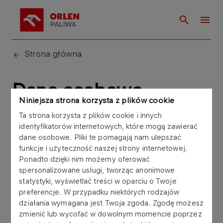
Strona główna
Dane osobowe
Niniejsza strona korzysta z plików cookie
Ta strona korzysta z plików cookie i innych
identyfikatorów internetowych, które mogą zawierać
dane osobowe. Pliki te pomagają nam ulepszać
funkcje i użyteczność naszej strony internetowej.
Informacji na temat przetwarzania danych
Ponadto dzięki nim możemy oferować
osobowych przez ORLEN Paliwa sp. z o.o.
spersonalizowane usługi, tworząc anonimowe
udziela:
statystyki, wyświetlać treści w oparciu o Twoje
preferencje. W przypadku niektórych rodzajów
działania wymagana jest Twoja zgoda. Zgodę możesz
Inspektor Ochrony Danych (IOD) w ORLEN Paliwa
zmienić lub wycofać w dowolnym momencie poprzez
sp. z o.o.