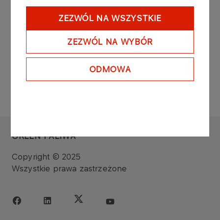
ZEZWÓL NA WSZYSTKIE
PRZECHODZĘ DO APLIKACJI E-
ZEZWÓL NA WYBÓR
HURT
ODMOWA
ORLEN PALIWA
Copyright © 2025
Wszystkie prawa zastrzeżone