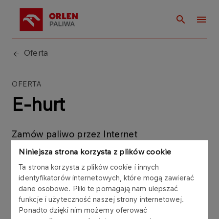
Oferta
OFERTA
E-hurt
Zamów paliwo przez Internet
Niniejsza strona korzysta z plików cookie
Ta strona korzysta z plików cookie i innych
identyfikatorów internetowych, które mogą zawierać
dane osobowe. Pliki te pomagają nam ulepszać
To aplikacja informatyczna zintegrowana z
funkcje i użyteczność naszej strony internetowej.
systemami elektronicznymi Grupy ORLEN
Ponadto dzięki nim możemy oferować