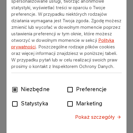
spersonalizowane usługi, tworząc anonimowe
umożliwiająca klientom bezpieczne
statystyki, wyświetlać treści w oparciu o Twoje
składanie zamówień na dostawy paliw.
preferencje. W przypadku niektórych rodzajów
działania wymagana jest Twoja zgoda. Zgodę możesz
zmienić lub wycofać w dowolnym momencie poprzez
ustawienia preferencji w tym oknie, które możesz
Aplikacja zapewnia dostęp do informacji
otworzyć w dowolnym momencie w sekcji
Polityka
finansowych (saldo, przelewy, faktury), podglądu
prywatności
. Poszczególne rodzaje plików cookies
kontraktów oraz możliwość generowania raportów
oraz więcej informacji znajdziesz w poniższej tabeli.
sprzedażowych. Dane przechowywane są
W przypadku pytań lub w celu realizacji swoich praw
zgodnie z przyjętymi standardami zabezpieczeń, a
prosimy o kontakt z Inspektorem Ochrony Danych.
indywidualny login i hasło uniemożliwiają dostęp
do aplikacji nieupoważnionym osobom.
Usługa
oferowana klientom bezpłatnie po podpisaniu z
Wybór
Niezbędne
Preferencje
nami stosownej umowy.
zgody
Statystyka
Marketing
Pliki do pobrania
Pokaż szczegóły
Regulamin do Umowy E-Hurt obowiązujący od
05.05.2021