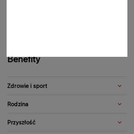
Postaraj się być gotowy na 5-10 minut
przed rozmową. Jeżeli spotkanie
odbywa się zdalnie, sprawdź działanie
aplikacji do spotkania, mikrofonu,
kamerki.
Benefity
Zdrowie i sport
Rodzina
Przyszłość