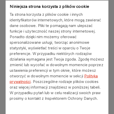
02.
Niniejsza strona korzysta z plików cookie
Wstępna selekcja aplikacji
Ta strona korzysta z plików cookie i innych
03.
Kontakt telefoniczny
identyfikatorów internetowych, które mogą zawierać
dane osobowe. Pliki te pomagają nam ulepszać
funkcje i użyteczność naszej strony internetowej.
04.
Spotkanie – na żywo lub
Ponadto dzięki nim możemy oferować
spersonalizowane usługi, tworząc anonimowe
online
statystyki, wyświetlać treści w oparciu o Twoje
preferencje. W przypadku niektórych rodzajów
05.
Informacja zwrotna
działania wymagana jest Twoja zgoda. Zgodę możesz
zmienić lub wycofać w dowolnym momencie poprzez
ustawienia preferencji w tym oknie, które możesz
06.
Witamy w ORLEN Paliwa!
otworzyć w dowolnym momencie w sekcji
Polityka
prywatności
. Poszczególne rodzaje plików cookies
oraz więcej informacji znajdziesz w poniższej tabeli.
W przypadku pytań lub w celu realizacji swoich praw
prosimy o kontakt z Inspektorem Ochrony Danych.
Jak przygotować się do
rozmowy rekrutacyjnej