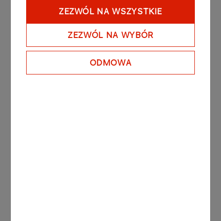
Firma
ZEZWÓL NA WSZYSTKIE
Zapoznaj się z profilem i specyfiką firmy,
ZEZWÓL NA WYBÓR
odwiedź stronę WWW, portale
społecznościowe
ODMOWA
Pytania
Przemyśl, jakie informacje chcesz
uzyskać od przyszłego pracodawcy.
Przygotowanie
Sprawdź, czy znasz termin i lokalizację
spotkania. W przypadku rozmowy
online przetestuj połączenie i zadbaj o
komfortowe miejsce na czas rozmowy.
Spotkanie