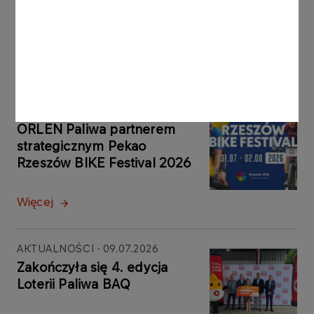
Inne aktualności
AKTUALNOŚCI
29.07.2026
ORLEN Paliwa partnerem
strategicznym Pekao
Rzeszów BIKE Festival 2026
Więcej
AKTUALNOŚCI
09.07.2026
Zakończyła się 4. edycja
Loterii Paliwa BAQ