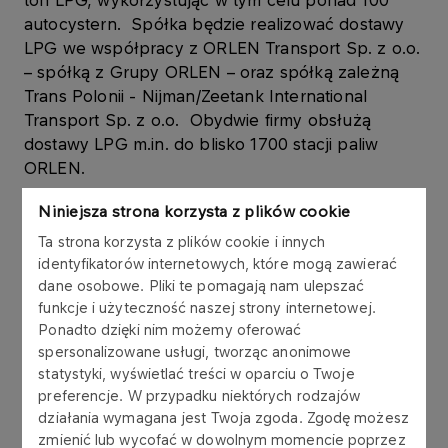
ton LPG, wykorzystując w tym celu ponad 100
autocystern. Spółka będzie realizować dostawy
LPG we współpracy z ORLEN Transport Sp. z o.o.
– spółką z Grupy ORLEN – oraz spółką zależną
Trans Polonii - Nijman/Zeetank International
Transport Sp. z o.o. Obydwie firmy obsłużą
dostawy LPG m.in. do blisko 1700 stacji paliw
ORLEN.
Niniejsza strona korzysta z plików cookie
ORLEN Transport jako dominujący Przewoźnik
odpowiadać będzie za obsługę 65 % wolumenu i
Ta strona korzysta z plików cookie i innych
pięciu kluczowych regionów dystrybucyjnych,
identyfikatorów internetowych, które mogą zawierać
dane osobowe. Pliki te pomagają nam ulepszać
przy zwiększonym niż dotychczas zaangażowaniu
funkcje i użyteczność naszej strony internetowej.
floty. Z kolei Nijman/Zeetank przejmie realizację
Ponadto dzięki nim możemy oferować
dostaw w czterech pozostałych regionach
spersonalizowane usługi, tworząc anonimowe
dystrybucyjnych.
statystyki, wyświetlać treści w oparciu o Twoje
preferencje. W przypadku niektórych rodzajów
Zawarcie nowych umów pozwala nie tylko
działania wymagana jest Twoja zgoda. Zgodę możesz
zagwarantować najwyższy standard realizacji
zmienić lub wycofać w dowolnym momencie poprzez