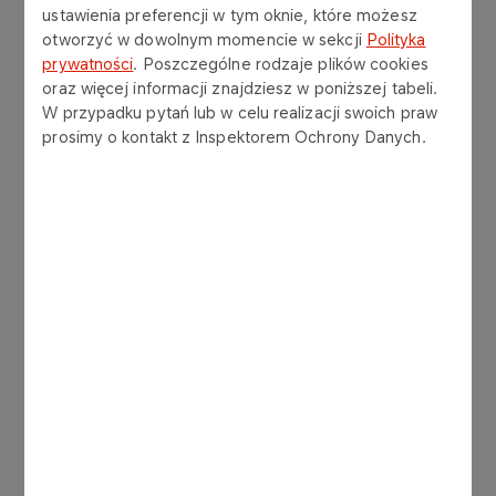
usług transportowych, ale również osiągnąć
ustawienia preferencji w tym oknie, które możesz
wymierne korzyści finansowe. Oferty wyłonione w
otworzyć w dowolnym momencie w sekcji
Polityka
postępowaniu są korzystniejsze względem
prywatności
. Poszczególne rodzaje plików cookies
dotychczas obowiązujących warunków, a
oraz więcej informacji znajdziesz w poniższej tabeli.
W przypadku pytań lub w celu realizacji swoich praw
dodatkowo wdrożona optymalizacja modelu
prosimy o kontakt z Inspektorem Ochrony Danych.
logistycznego – m.in. redukcja liczby pojazdów w
segmentach TERM i SPOT – przełoży się na
dalsze oszczędności w kolejnych latach.
Przemyślany proces zakupowy
Podpisanie nowych kontraktów było efektem
wieloetapowego i kompleksowego procesu
zakupowego, realizowanego wspólnie przez
ORLEN Paliwa oraz ORLEN S.A.
Przygotowania rozpoczęły się już w 2025 roku od
szczegółowej analizy rynku. W jej ramach Spółka
skoncentrowała się na poznaniu oczekiwań