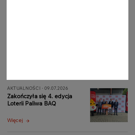
Inne aktualności
AKTUALNOŚCI
29.07.2026
ORLEN Paliwa partnerem
strategicznym Pekao
Rzeszów BIKE Festival 2026
Więcej
AKTUALNOŚCI
09.07.2026
Zakończyła się 4. edycja
Loterii Paliwa BAQ
Więcej