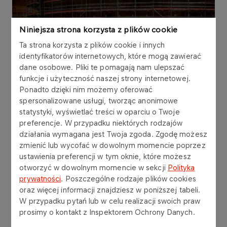
Niniejsza strona korzysta z plików cookie
Ta strona korzysta z plików cookie i innych
identyfikatorów internetowych, które mogą zawierać
dane osobowe. Pliki te pomagają nam ulepszać
funkcje i użyteczność naszej strony internetowej.
Ponadto dzięki nim możemy oferować
spersonalizowane usługi, tworząc anonimowe
statystyki, wyświetlać treści w oparciu o Twoje
preferencje. W przypadku niektórych rodzajów
Terminal zostanie zlokalizowany na terenie portu
działania wymagana jest Twoja zgoda. Zgodę możesz
morskiego w Policach z wykorzystaniem nabrzeża
zmienić lub wycofać w dowolnym momencie poprzez
Terminalu Przeładunkowo – Magazynowego
ustawienia preferencji w tym oknie, które możesz
będącego częścią projektu Polimery Police
otworzyć w dowolnym momencie w sekcji
Polityka
realizowanego przez Grupę Azoty Polyolefins. Za
prywatności
. Poszczególne rodzaje plików cookies
oraz więcej informacji znajdziesz w poniższej tabeli.
budowę inwestycji odpowiedzialna będzie spółka
W przypadku pytań lub w celu realizacji swoich praw
ORLEN Paliwa.
prosimy o kontakt z Inspektorem Ochrony Danych.