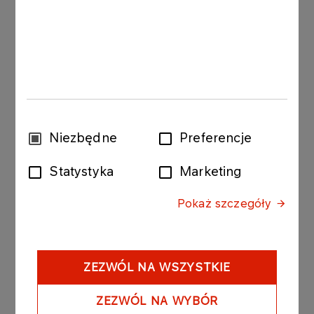
19.05 (CZ) g. 17:30 WKS Śląsk Wrocław/Grupa
Sierleccy Czarni Słupsk - Legia Warszawa
(Polsat Sport),
22.05 (ND) g. 15:00 Legia Warszawa - WKS
Śląsk Wrocław/Grupa Sierleccy Czarni Słupsk
(Polsat Sport),
Wybór
Niezbędne
Preferencje
24.05 (WT) g. 17:30 Legia Warszawa - WKS
zgody
Śląsk Wrocław/Grupa Sierleccy Czarni Słupsk
Statystyka
Marketing
(Polsat Sport Extra),
ew. 27.05 (PT) g. 17:30 WKS Śląsk
Pokaż szczegóły
Wrocław/Grupa Sierleccy Czarni Słupsk -
Legia Warszawa (Polsat Sport),
ew. 29.05 (ND) Legia Warszawa - WKS Śląsk
ZEZWÓL NA WSZYSTKIE
Wrocław/Grupa Sierleccy Czarni Słupsk,
ZEZWÓL NA WYBÓR
ew. 31.05 (WT) WKS Śląsk Wrocław/Grupa