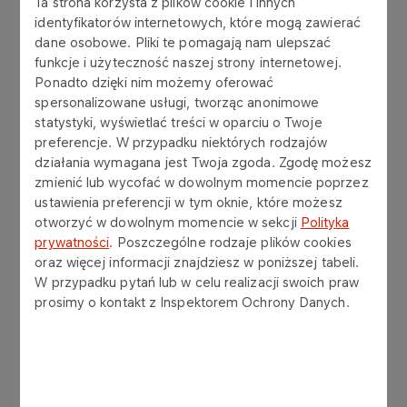
Ta strona korzysta z plików cookie i innych
W meczu w Warszawie koszykarze Legii
identyfikatorów internetowych, które mogą zawierać
dane osobowe. Pliki te pomagają nam ulepszać
Warszawa triumfowali nad włocławianami 87:77.
funkcje i użyteczność naszej strony internetowej.
Poprzednie mecze rozgrywane we Włocławku
Ponadto dzięki nim możemy oferować
zakończyły się wynikami Anwil Włocławek 79:83
spersonalizowane usługi, tworząc anonimowe
Legia Warszawa (4.05.2022) i Anwil Włocławek
statystyki, wyświetlać treści w oparciu o Twoje
71:77 Legia Warszawa (6.05.2022).
preferencje. W przypadku niektórych rodzajów
działania wymagana jest Twoja zgoda. Zgodę możesz
Znane są już dokładne terminy finałowej
zmienić lub wycofać w dowolnym momencie poprzez
rywalizacji. Poniżej terminarz spotkań Legionistów
ustawienia preferencji w tym oknie, które możesz
w walce o złoto.
otworzyć w dowolnym momencie w sekcji
Polityka
prywatności
. Poszczególne rodzaje plików cookies
oraz więcej informacji znajdziesz w poniższej tabeli.
W przypadku pytań lub w celu realizacji swoich praw
prosimy o kontakt z Inspektorem Ochrony Danych.
Terminy meczów finałowych play-off:
17.05 (WT) g. 20:30 WKS Śląsk
Wrocław/Grupa Sierleccy Czarni Słupsk -
Legia Warszawa (Polsat Sport Extra),