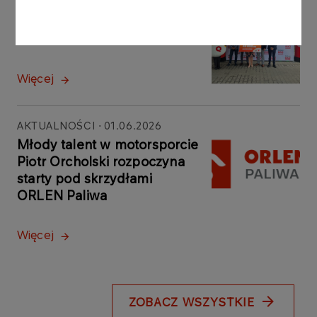
AKTUALNOŚCI
09.07.2026
Zakończyła się 4. edycja
Loterii Paliwa BAQ
Więcej
AKTUALNOŚCI
01.06.2026
Młody talent w motorsporcie
Piotr Orcholski rozpoczyna
starty pod skrzydłami
ORLEN Paliwa
Więcej
ZOBACZ WSZYSTKIE