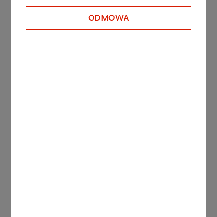
Sierleccy Czarni Słupsk - Legia Warszawa.
ODMOWA
Więcej informacji na
legiakosz.com​
Inne aktualności
AKTUALNOŚCI
29.07.2026
ORLEN Paliwa partnerem
strategicznym Pekao
Rzeszów BIKE Festival 2026
Więcej